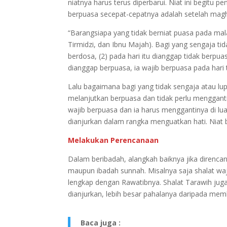
niatnya harus terus diperbarui. Niat ini begitu 
berpuasa secepat-cepatnya adalah setelah magh
“Barangsiapa yang tidak berniat puasa pada ma
Tirmidzi, dan Ibnu Majah). Bagi yang sengaja ti
berdosa, (2) pada hari itu dianggap tidak berpu
dianggap berpuasa, ia wajib berpuasa pada hari 
Lalu bagaimana bagi yang tidak sengaja atau l
melanjutkan berpuasa dan tidak perlu menggantin
wajib berpuasa dan ia harus menggantinya di luar
dianjurkan dalam rangka menguatkan hati. Niat 
Melakukan Perencanaan
Dalam beribadah, alangkah baiknya jika direncan
maupun ibadah sunnah. Misalnya saja shalat waji
lengkap dengan Rawatibnya. Shalat Tarawih juga
dianjurkan, lebih besar pahalanya daripada mem
Baca juga :