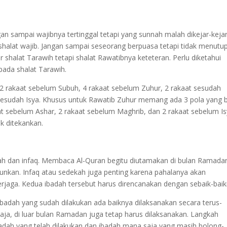
gan sampai wajibnya tertinggal tetapi yang sunnah malah dikejar-kejar
shalat wajib. Jangan sampai seseorang berpuasa tetapi tidak menutu
shalat Tarawih tetapi shalat Rawatibnya keteteran. Perlu diketahui
ipada shalat Tarawih.
 2 rakaat sebelum Subuh, 4 rakaat sebelum Zuhur, 2 rakaat sesudah
 sesudah Isya. Khusus untuk Rawatib Zuhur memang ada 3 pola yang b
kaat sebelum Ashar, 2 rakaat sebelum Maghrib, dan 2 rakaat sebelum I
k ditekankan.
lawah dan infaq. Membaca Al-Quran begitu diutamakan di bulan Ramada
turunkan. Infaq atau sedekah juga penting karena pahalanya akan
erjaga. Kedua ibadah tersebut harus direncanakan dengan sebaik-baik
 ibadah yang sudah dilakukan ada baiknya dilaksanakan secara terus-
saja, di luar bulan Ramadan juga tetap harus dilaksanakan. Langkah
adah yang telah dilakukan dan ibadah mana saja yang masih bolong-