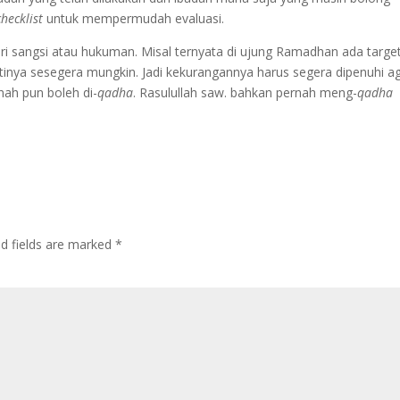
checklist
untuk mempermudah evaluasi.
ri sangsi atau hukuman. Misal ternyata di ujung Ramadhan ada targe
inya sesegera mungkin. Jadi kekurangannya harus segera dipenuhi a
nah pun boleh di-
qadha
. Rasulullah saw. bahkan pernah meng-
qadha
ed fields are marked
*