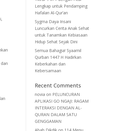
Lengkap untuk Pendamping
Hafalan Al-Qur’an
i,
Sygma Daya Insani
Luncurkan Cerita Anak Sehat
untuk Tanamkan Kebiasaan
Hidup Sehat Sejak Dini
hkan
Semua Bahagia! Syaamil
Qurban 1447 H Hadirkan
k dan
Keberkahan dan
Kebersamaan
Recent Comments
novia
on
PELUNCURAN
dan
APLIKASI GO NGAJI: RAGAM
INTERAKSI DENGAN AL-
QURAN DALAM SATU
GENGGAMAN
Abah Dikdik
on
114 Menu