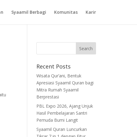
an
Syaamil Berbagi
Komunitas
Karir
Recent Posts
Wisata Qur’ani, Bentuk
Apresiasi Syaamil Quran bagi
Mitra Rumah Syaamil
itu
Berprestasi
PBL Expo 2026, Ajang Unjuk
Hasil Pembelajaran Santri
Pemuda Bumi Langit
Syaamil Quran Luncurkan
Tikrar 7 in 1 dengan Fitur