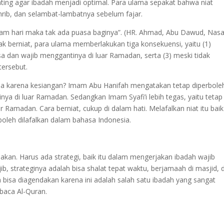
penting agar ibadah menjadi optimal. Para ulama sepakat bahwa niat
rib, dan selambat-lambatnya sebelum fajar.
lam hari maka tak ada puasa baginya”. (HR. Ahmad, Abu Dawud, Nasa
dak berniat, para ulama memberlakukan tiga konsekuensi, yaitu (1)
asa dan wajib menggantinya di luar Ramadan, serta (3) meski tidak
tersebut.
upa karena kesiangan? Imam Abu Hanifah mengatakan tetap diperbole
ya di luar Ramadan. Sedangkan Imam Syafi’i lebih tegas, yaitu tetap
 Ramadan. Cara berniat, cukup di dalam hati. Melafalkan niat itu bai
boleh dilafalkan dalam bahasa Indonesia.
akan. Harus ada strategi, baik itu dalam mengerjakan ibadah wajib
b, strateginya adalah bisa shalat tepat waktu, berjamaah di masjid, 
 bisa diagendakan karena ini adalah salah satu ibadah yang sangat
baca Al-Quran.