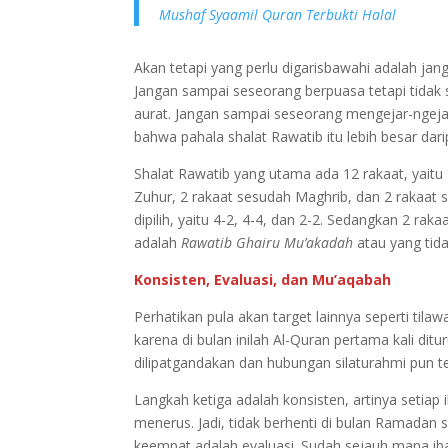
Mushaf Syaamil Quran Terbukti Halal
Akan tetapi yang perlu digarisbawahi adalah jan
Jangan sampai seseorang berpuasa tetapi tidak 
aurat. Jangan sampai seseorang mengejar-ngejar 
bahwa pahala shalat Rawatib itu lebih besar dar
Shalat Rawatib yang utama ada 12 rakaat, yaitu
Zuhur, 2 rakaat sesudah Maghrib, dan 2 rakaat
dipilih, yaitu 4-2, 4-4, dan 2-2. Sedangkan 2 ra
adalah
Rawatib Ghairu Mu’akadah
atau yang tida
Konsisten, Evaluasi, dan Mu’aqabah
Perhatikan pula akan target lainnya seperti ti
karena di bulan inilah Al-Quran pertama kali di
dilipatgandakan dan hubungan silaturahmi pun t
Langkah ketiga adalah konsisten, artinya setiap
menerus. Jadi, tidak berhenti di bulan Ramadan 
keempat adalah evaluasi. Sudah sejauh mana ib