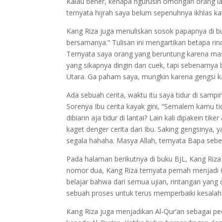
Kalau bener, kenapa ngurusin omongan orang lai
ternyata hijrah saya belum sepenuhnya ikhlas ka
Kang Riza juga menuliskan sosok papapnya di b
bersamanya.” Tulisan ini mengartikan betapa r
Ternyata saya orang yang beruntung karena mas
yang sikapnya dingin dan cuek, tapi sebenarnya
Utara. Ga paham saya, mungkin karena gengsi ka
Ada sebuah cerita, waktu itu saya tidur di sampi
Sorenya Ibu cerita kayak gini, “Semalem kamu tid
dibiarin aja tidur di lantai? Lain kali dipakein 
kaget denger cerita dari Ibu. Saking gengsiny
segala hahaha. Masya Allah, ternyata Bapa seb
Pada halaman berikutnya di buku BJL, Kang Riza
nomor dua, Kang Riza ternyata pernah menjadi 
belajar bahwa dari semua ujian, rintangan yang
sebuah proses untuk terus memperbaiki kesala
Kang Riza juga menjadikan Al-Qur’an sebagai pe