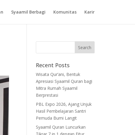
an
Syaamil Berbagi
Komunitas
Karir
Recent Posts
Wisata Qur’ani, Bentuk
Apresiasi Syaamil Quran bagi
Mitra Rumah Syaamil
Berprestasi
PBL Expo 2026, Ajang Unjuk
Hasil Pembelajaran Santri
Pemuda Bumi Langit
Syaamil Quran Luncurkan
Tikrar 7 in 1 dengan Fitur