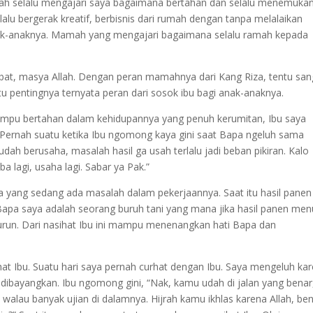
h selalu mengajari saya bagaimana bertahan dan selalu menemuka
lu bergerak kreatif, berbisnis dari rumah dengan tanpa melalaikan
anak-anaknya. Mamah yang mengajari bagaimana selalu ramah kepada
hebat, masya Allah. Dengan peran mamahnya dari Kang Riza, tentu san
 pentingnya ternyata peran dari sosok ibu bagi anak-anaknya.
ampu bertahan dalam kehidupannya yang penuh kerumitan, Ibu saya
 Pernah suatu ketika Ibu ngomong kaya gini saat Bapa ngeluh sama
dah berusaha, masalah hasil ga usah terlalu jadi beban pikiran. Kalo
a lagi, usaha lagi. Sabar ya Pak.”
 yang sedang ada masalah dalam pekerjaannya. Saat itu hasil panen
Bapa saya adalah seorang buruh tani yang mana jika hasil panen me
run. Dari nasihat Ibu ini mampu menenangkan hati Bapa dan
at Ibu. Suatu hari saya pernah curhat dengan Ibu. Saya mengeluh ka
 dibayangkan. Ibu ngomong gini, “Nak, kamu udah di jalan yang benar
 walau banyak ujian di dalamnya. Hijrah kamu ikhlas karena Allah, be