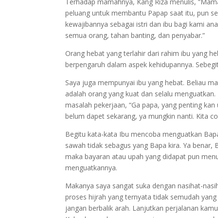
Terhadap mamahnya, Kang Riza menulis, “Mama
peluang untuk membantu Papap saat itu, pun sela
kewajibannya sebagai istri dan ibu bagi kami 
semua orang, tahan banting, dan penyabar.”
Orang hebat yang terlahir dari rahim ibu yang 
berpengaruh dalam aspek kehidupannya. Sebegitu
Saya juga mempunyai ibu yang hebat. Beliau m
adalah orang yang kuat dan selalu menguatkan.
masalah pekerjaan, “Ga papa, yang penting kan u
belum dapet sekarang, ya mungkin nanti. Kita cob
Begitu kata-kata Ibu mencoba menguatkan Bapa
sawah tidak sebagus yang Bapa kira. Ya benar, 
maka bayaran atau upah yang didapat pun menu
menguatkannya.
Makanya saya sangat suka dengan nasihat-nasih
proses hijrah yang ternyata tidak semudah yang
jangan berbalik arah. Lanjutkan perjalanan kamu