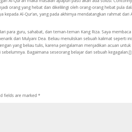
ngan Al-Qur’an maka masalah apapun pasti akan ada solusi. Contohn
njadi orang yang hebat dan dikelilingi oleh orang-orang hebat pula da
ya kepada Al-Qur’an, yang pada akhirnya mendatangkan rahmat dari A
 dari para guru, sahabat, dan teman-teman Kang Riza. Saya membaca
enarik dari Mulyani Dea. Beliau menuliskan sebuah kalimat seperti ini
dengan yang beliau tulis, karena pengalaman menjadikan acuan untuk
ri sebelumnya. Bagaimana seseorang belajar dari sebuah kegagalan.[]
ed fields are marked
*