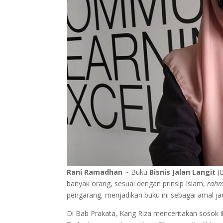
Rani Ramadhan
~ Buku
Bisnis Jalan Langit
(B
banyak orang, sesuai dengan prinsip Islam,
rahm
pengarang, menjadikan buku ini sebagai amal jar
Di Bab Prakata, Kang Riza menceritakan soso