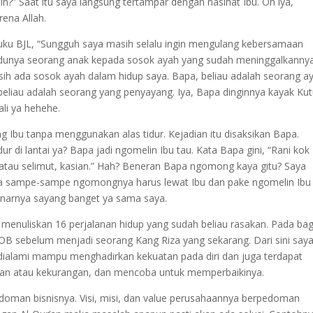
n?” Saat itu saya langsung tertampar dengan nasihat Ibu. Oh iya,
rena Allah.
uku BJL, “Sungguh saya masih selalu ingin mengulang kebersamaan
indunya seorang anak kepada sosok ayah yang sudah meninggalkannya
ih ada sosok ayah dalam hidup saya. Bapa, beliau adalah seorang a
 beliau adalah seorang yang penyayang. Iya, Bapa dinginnya kayak Ku
li ya hehehe.
ng Ibu tanpa menggunakan alas tidur. Kejadian itu disaksikan Bapa.
ur di lantai ya? Bapa jadi ngomelin Ibu tau. Kata Bapa gini, “Rani kok
tiker atau selimut, kasian.” Hah? Beneran Bapa ngomong kaya gitu? Saya
a, ya sampe-sampe ngomongnya harus lewat Ibu dan pake ngomelin Ibu
enarnya sayang banget ya sama saya.
 menuliskan 16 perjalanan hidup yang sudah beliau rasakan. Pada ba
OB sebelum menjadi seorang Kang Riza yang sekarang. Dari sini say
 dialami mampu menghadirkan kekuatan pada diri dan juga terdapat
han atau kekurangan, dan mencoba untuk memperbaikinya.
doman bisnisnya. Visi, misi, dan value perusahaannya berpedoman