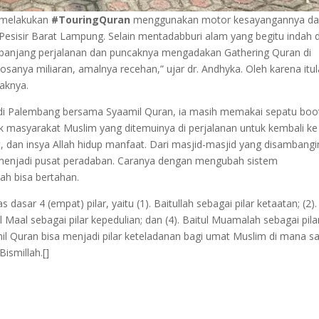
 melakukan
#TouringQuran
menggunakan motor kesayangannya da
esisir Barat Lampung. Selain mentadabburi alam yang begitu indah 
sepanjang perjalanan dan puncaknya mengadakan Gathering Quran di
anya miliaran, amalnya recehan,” ujar dr. Andhyka. Oleh karena itul
aknya.
i Palembang bersama Syaamil Quran, ia masih memakai sepatu boo
 masyarakat Muslim yang ditemuinya di perjalanan untuk kembali ke 
at, dan insya Allah hidup manfaat. Dari masjid-masjid yang disambangi
s menjadi pusat peradaban. Caranya dengan mengubah sistem
ah bisa bertahan.
dasar 4 (empat) pilar, yaitu (1). Baitullah sebagai pilar ketaatan; (2).
ul Maal sebagai pilar kepedulian; dan (4). Baitul Muamalah sebagai pila
l Quran bisa menjadi pilar keteladanan bagi umat Muslim di mana sa
ismillah.[]