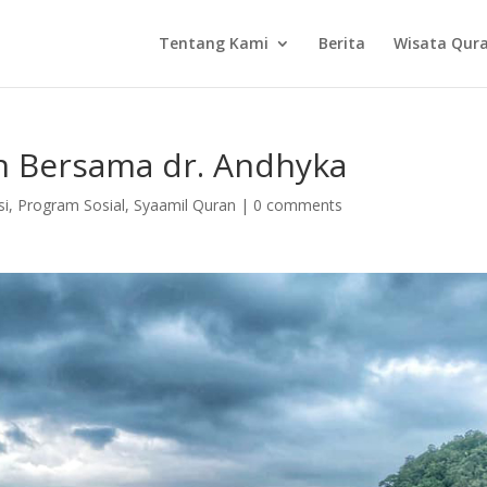
Tentang Kami
Berita
Wisata Qur
n Bersama dr. Andhyka
si
,
Program Sosial
,
Syaamil Quran
|
0 comments