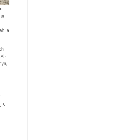
ri
dan
ah ia
th
Al-
nya,
r
ja,