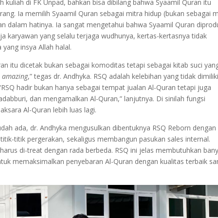
 kuliah di FK Unpad, bahkan bisa dibilang bahwa Syaamil Quran itu
ang. Ia memilih Syaamil Quran sebagai mitra hidup (bukan sebagai m
pan dalam hatinya. Ia sangat mengetahui bahwa Syaamil Quran diprod
ja karyawan yang selalu terjaga wudhunya, kertas-kertasnya tidak
yang insya Allah halal.
 itu dicetak bukan sebagai komoditas tetapi sebagai kitab suci yan
n
amazing
,” tegas dr. Andhyka. RSQ adalah kelebihan yang tidak dimilik
 “RSQ hadir bukan hanya sebagai tempat jualan Al-Quran tetapi juga
dabburi, dan mengamalkan Al-Quran,” lanjutnya. Di sinilah fungsi
ara Al-Quran lebih luas lagi.
dah ada, dr. Andhyka mengusulkan dibentuknya RSQ Reborn dengan 
ik-titik pergerakan, sekaligus membangun pasukan sales internal.
 harus di-treat dengan rada berbeda. RSQ ini jelas membutuhkan ban
 untuk memaksimalkan penyebaran Al-Quran dengan kualitas terbaik s