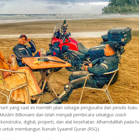
um yang saat ini memilih jalan sebagai pengusaha dan penulis buku 
 Muslim Billionaire dan telah menjadi pembicara sekaligus
coach
onstruksi, digital, properti, dan alat kesehatan. Alhamdulillah pada ha
ran untuk membangun Rumah Syaamil Quran (RSQ).