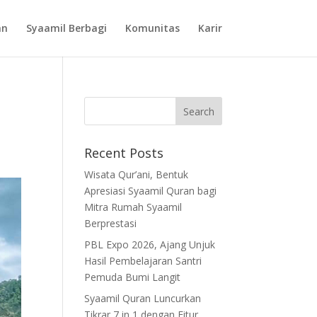
an
Syaamil Berbagi
Komunitas
Karir
Recent Posts
Wisata Qur’ani, Bentuk
Apresiasi Syaamil Quran bagi
Mitra Rumah Syaamil
Berprestasi
PBL Expo 2026, Ajang Unjuk
Hasil Pembelajaran Santri
Pemuda Bumi Langit
Syaamil Quran Luncurkan
Tikrar 7 in 1 dengan Fitur