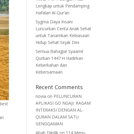
Lengkap untuk Pendamping
Hafalan Al-Qur’an
Sygma Daya Insani
Luncurkan Cerita Anak Sehat
untuk Tanamkan Kebiasaan
Hidup Sehat Sejak Dini
Semua Bahagia! Syaamil
Qurban 1447 H Hadirkan
Keberkahan dan
Kebersamaan
Recent Comments
novia
on
PELUNCURAN
APLIKASI GO NGAJI: RAGAM
best
INTERAKSI DENGAN AL-
QURAN DALAM SATU
ri
GENGGAMAN
Abah Dikdik
on
114 Menu