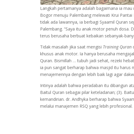
Langkah pertamanya adalah bagaimana ia mau
Bogor menuju Palembang melewati Krui Pantai P
tidak ada lawannya, ia berbagi Syaamil Quran 
Palembang. “Saya itu anak motor penuh dosa. Dos
terus berusaha berbuat kebaikan sebanyak-bany
Tidak masalah jika saat mengisi
Training Quran
d
khusus anak motor. Ia hanya berusaha mengajak
Quran. Bismillah … tubuh jadi sehat, rezeki heb
ia pun sangat berharap bahwa masjid itu haru
menajemennya dengan lebih baik lagi agar dakw
Intinya adalah bahwa peradaban itu dibangun atas 
Baitul Quran sebagai pilar keteladanan; (3). Bait
kemandirian. dr. Andhyka berharap bahwa Syaami
melalui manajemen RSQ yang lebih profesional. B