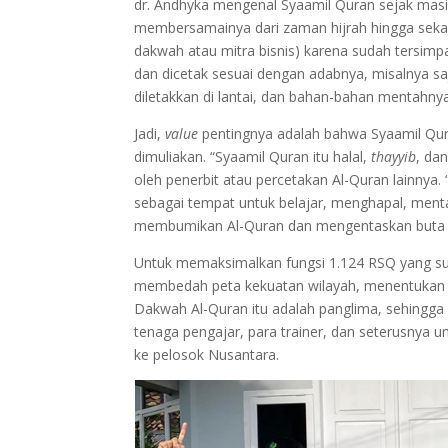
dr. Andhyka mengenal Syaamil Quran sejak masih
membersamainya dari zaman hijrah hingga sekar
dakwah atau mitra bisnis) karena sudah tersim
dan dicetak sesuai dengan adabnya, misalnya sa
diletakkan di lantai, dan bahan-bahan mentahnya 
Jadi,
value
pentingnya adalah bahwa Syaamil Quran
dimuliakan. “Syaamil Quran itu halal,
thayyib
, da
oleh penerbit atau percetakan Al-Quran lainnya.
sebagai tempat untuk belajar, menghapal, menta
membumikan Al-Quran dan mengentaskan buta aks
Untuk memaksimalkan fungsi 1.124 RSQ yang su
membedah peta kekuatan wilayah, menentukan tit
Dakwah Al-Quran itu adalah panglima, sehingga
tenaga pengajar, para trainer, dan seterusnya
ke pelosok Nusantara.