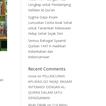
Lengkap untuk Pendamping
Hafalan Al-Qur’an
Sygma Daya Insani
Luncurkan Cerita Anak Sehat
untuk Tanamkan Kebiasaan
Hidup Sehat Sejak Dini
Semua Bahagia! Syaamil
Qurban 1447 H Hadirkan
Keberkahan dan
Kebersamaan
Recent Comments
novia
on
PELUNCURAN
ian
APLIKASI GO NGAJI: RAGAM
a
INTERAKSI DENGAN AL-
QURAN DALAM SATU
GENGGAMAN
Abah Dikdik
on
114 Menu