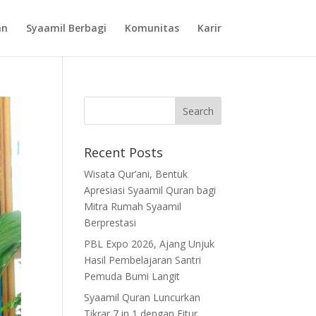
an
Syaamil Berbagi
Komunitas
Karir
Recent Posts
Wisata Qur’ani, Bentuk
Apresiasi Syaamil Quran bagi
Mitra Rumah Syaamil
Berprestasi
PBL Expo 2026, Ajang Unjuk
Hasil Pembelajaran Santri
Pemuda Bumi Langit
Syaamil Quran Luncurkan
Tikrar 7 in 1 dengan Fitur