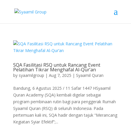
SQA Fasilitasi RSQ untuk Rancang Event
Pelatihan Tikrar Menghafal Al-Qur’an
by
syaamilgroup
|
Aug 7, 2025
|
Syaamil Quran
Bandung, 6 Agustus 2025 / 11 Safar 1447 HSyaamil
Quran Academy (SQA) kembali digelar sebagai
program pembinaan rutin bagi para penggerak Rumah
Syaamil Quran (RSQ) di seluruh Indonesia. Pada
pertemuan kali ini, SQA hadir dengan tajuk “Merancang
Kegiatan Syiar Efektif”;...