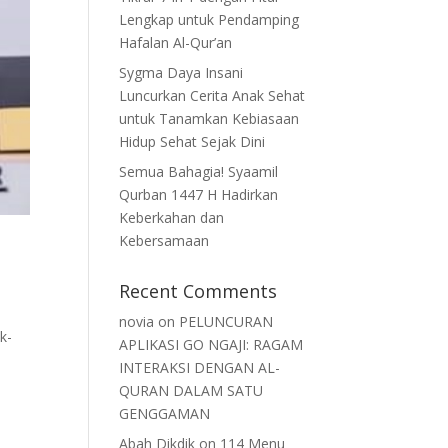
Lengkap untuk Pendamping
Hafalan Al-Qur’an
Sygma Daya Insani
Luncurkan Cerita Anak Sehat
untuk Tanamkan Kebiasaan
Hidup Sehat Sejak Dini
Semua Bahagia! Syaamil
Qurban 1447 H Hadirkan
Keberkahan dan
Kebersamaan
Recent Comments
novia
on
PELUNCURAN
k-
APLIKASI GO NGAJI: RAGAM
INTERAKSI DENGAN AL-
QURAN DALAM SATU
GENGGAMAN
Abah Dikdik
on
114 Menu