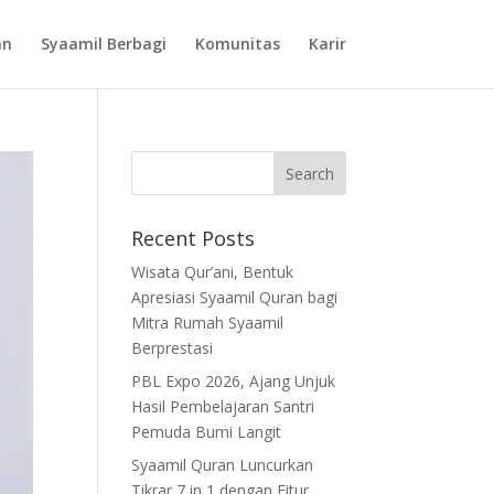
an
Syaamil Berbagi
Komunitas
Karir
Recent Posts
Wisata Qur’ani, Bentuk
Apresiasi Syaamil Quran bagi
Mitra Rumah Syaamil
Berprestasi
PBL Expo 2026, Ajang Unjuk
Hasil Pembelajaran Santri
Pemuda Bumi Langit
Syaamil Quran Luncurkan
Tikrar 7 in 1 dengan Fitur