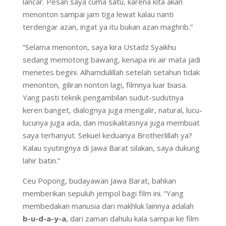
lancar. Pesan saya cuma satu, karena kita akan
menonton sampai jam tiga lewat kalau nanti
terdengar azan, ingat ya itu bukan azan maghrib.”
“Selama menonton, saya kira Ustadz Syaikhu
sedang memotong bawang, kenapa ini air mata jadi
menetes begini. Alhamdulillah setelah setahun tidak
menonton, giliran nonton lagi, filmnya luar biasa.
Yang pasti teknik pengambilan sudut-sudutnya
keren banget, dialognya juga mengalir, natural, lucu-
lucunya juga ada, dan musikalitasnya juga membuat
saya terhanyut. Sekuel keduanya Brotherlillah ya?
Kalau syutingnya di Jawa Barat silakan, saya dukung
lahir batin.”
Ceu Popong, budayawan Jawa Barat, bahkan
memberikan sepuluh jempol bagi film ini. “Yang
membedakan manusia dari makhluk lainnya adalah
b-u-d-a-y-a
, dari zaman dahulu kala sampai ke film