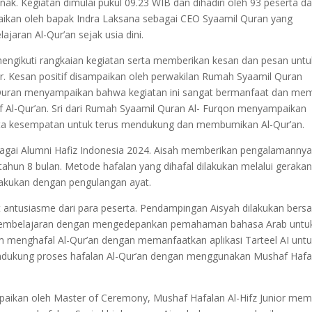
k. Kegiatan dimulai pukul 09.23 WIB dan dihadiri oleh 93 peserta da
aikan oleh bapak Indra Laksana sebagai CEO Syaamil Quran yang
aran Al-Qur’an sejak usia dini.
 mengikuti rangkaian kegiatan serta memberikan kesan dan pesan untu
or. Kesan positif disampaikan oleh perwakilan Rumah Syaamil Quran
 Quran menyampaikan bahwa kegiatan ini sangat bermanfaat dan memi
Al-Qur’an. Sri dari Rumah Syaamil Quran Al- Furqon menyampaikan
 serta kesempatan untuk terus mendukung dan membumikan Al-Qur’an.
bagai Alumni Hafiz Indonesia 2024. Aisah memberikan pengalamanny
ahun 8 bulan. Metode hafalan yang dihafal dilakukan melalui gerakan 
lakukan dengan pengulangan ayat.
t antusiasme dari para peserta. Pendampingan Aisyah dilakukan ber
pembelajaran dengan mengedepankan pemahaman bahasa Arab untu
 menghafal Al-Qur’an dengan memanfaatkan aplikasi Tarteel AI unt
dukung proses hafalan Al-Qur’an dengan menggunakan Mushaf Hafa
paikan oleh Master of Ceremony, Mushaf Hafalan Al-Hifz Junior memil