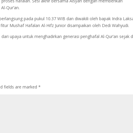
proses hafalan. Sesi akhir bersama Aisyah dengan memberikan
Al-Qur’an.
 berlangsung pada pukul 10.37 WIB dan diwakili oleh bapak Indra Laks
fitur Mushaf Hafalan Al-Hifz Junior disampaikan oleh Dedi Wahyudi.
 dari upaya untuk menghadirkan generasi penghafal Al-Qur’an sejak d
ed fields are marked
*