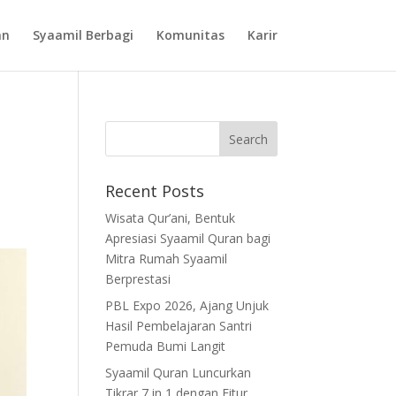
an
Syaamil Berbagi
Komunitas
Karir
Recent Posts
Wisata Qur’ani, Bentuk
Apresiasi Syaamil Quran bagi
Mitra Rumah Syaamil
Berprestasi
PBL Expo 2026, Ajang Unjuk
Hasil Pembelajaran Santri
Pemuda Bumi Langit
Syaamil Quran Luncurkan
Tikrar 7 in 1 dengan Fitur