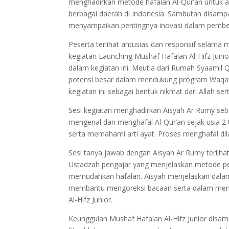
menghadirkan metode hafalan Al-Qur’an untuk ana
berbagai daerah di Indonesia. Sambutan disamp
menyampaikan pentingnya inovasi dalam pembelaj
Peserta terlihat antusias dan responsif selama
kegiatan Launching Mushaf Hafalan Al-Hifz Juni
dalam kegiatan ini. Meutia dari Rumah Syaamil
potensi besar dalam mendukung program Waqaf 
kegiatan ini sebagai bentuk nikmat dari Allah
Sesi kegiatan menghadirkan Aisyah Ar Rumy se
mengenal dan menghafal Al-Qur’an sejak usia 2 t
serta memahami arti ayat. Proses menghafal di
Sesi tanya jawab dengan Aisyah Ar Rumy terliha
Ustadzah pengajar yang menjelaskan metode 
memudahkan hafalan. Aisyah menjelaskan dalam
membantu mengoreksi bacaan serta dalam men
Al-Hifz Junior.
Keunggulan Mushaf Hafalan Al-Hifz Junior disam