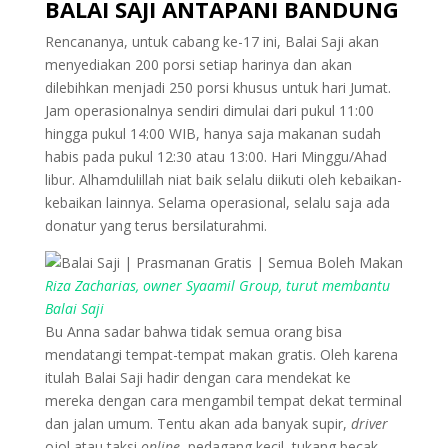
BALAI SAJI ANTAPANI BANDUNG
Rencananya, untuk cabang ke-17 ini, Balai Saji akan
menyediakan 200 porsi setiap harinya dan akan
dilebihkan menjadi 250 porsi khusus untuk hari Jumat.
Jam operasionalnya sendiri dimulai dari pukul 11:00
hingga pukul 14:00 WIB, hanya saja makanan sudah
habis pada pukul 12:30 atau 13:00. Hari Minggu/Ahad
libur. Alhamdulillah niat baik selalu diikuti oleh kebaikan-
kebaikan lainnya. Selama operasional, selalu saja ada
donatur yang terus bersilaturahmi.
Riza Zacharias, owner Syaamil Group, turut membantu
Balai Saji
Bu Anna sadar bahwa tidak semua orang bisa
mendatangi tempat-tempat makan gratis. Oleh karena
itulah Balai Saji hadir dengan cara mendekat ke
mereka dengan cara mengambil tempat dekat terminal
dan jalan umum. Tentu akan ada banyak supir,
driver
ojol atau taksi
online
, pedagang kecil, tukang becak,