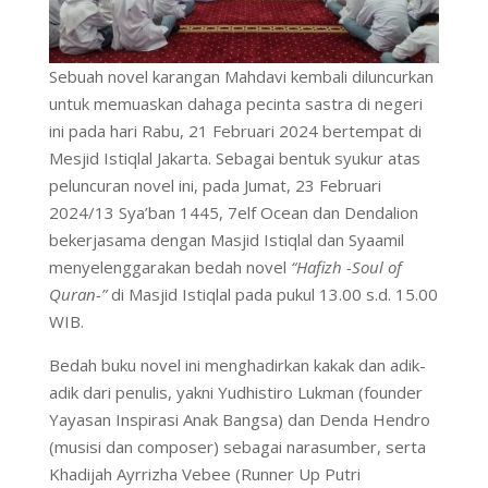
Sebuah novel karangan Mahdavi kembali diluncurkan
untuk memuaskan dahaga pecinta sastra di negeri
ini pada hari Rabu, 21 Februari 2024 bertempat di
Mesjid Istiqlal Jakarta. Sebagai bentuk syukur atas
peluncuran novel ini, pada Jumat, 23 Februari
2024/13 Sya’ban 1445, 7elf Ocean dan Dendalion
bekerjasama dengan Masjid Istiqlal dan Syaamil
menyelenggarakan bedah novel
“Hafizh -Soul of
Quran-”
di Masjid Istiqlal pada pukul 13.00 s.d. 15.00
WIB.
Bedah buku novel ini menghadirkan kakak dan adik-
adik dari penulis, yakni Yudhistiro Lukman (founder
Yayasan Inspirasi Anak Bangsa) dan Denda Hendro
(musisi dan composer) sebagai narasumber, serta
Khadijah Ayrrizha Vebee (Runner Up Putri