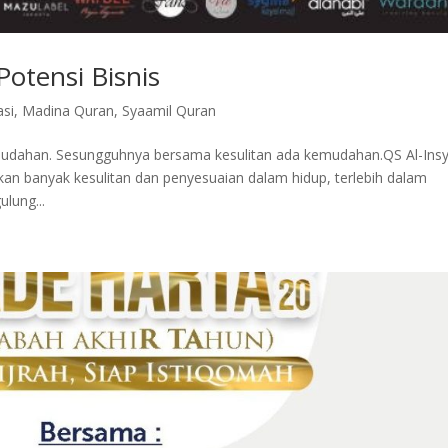
otensi Bisnis
asi
,
Madina Quran
,
Syaamil Quran
dahan. Sesungguhnya bersama kesulitan ada kemudahan.QS Al-Insyi
n banyak kesulitan dan penyesuaian dalam hidup, terlebih dalam
lung...