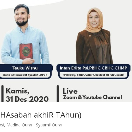
HAsabah akhiR TAhun)
asi
,
Madina Quran
,
Syaamil Quran