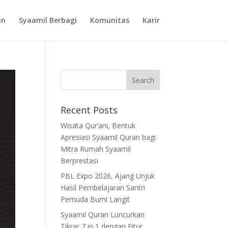
an
Syaamil Berbagi
Komunitas
Karir
Recent Posts
Wisata Qur’ani, Bentuk
Apresiasi Syaamil Quran bagi
Mitra Rumah Syaamil
Berprestasi
PBL Expo 2026, Ajang Unjuk
Hasil Pembelajaran Santri
Pemuda Bumi Langit
Syaamil Quran Luncurkan
Tikrar 7 in 1 dengan Fitur